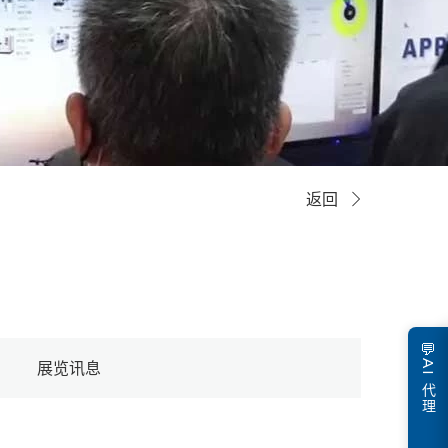
返回
💬
AI 代理
展览讯息