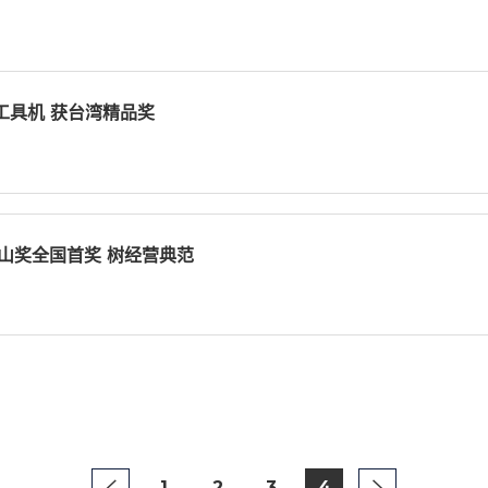
工具机 获台湾精品奖
山奖全国首奖 树经营典范
1
2
3
4