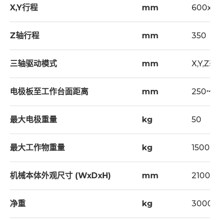
X,Y行程
mm
600x4
Z轴行程
mm
350
三轴驱动模式
mm
X,Y,
电极板至工作台面距离
mm
250~6
最大电极重量
kg
50
最大工作物重量
kg
1500
机械本体外观尺寸 (WxDxH)
mm
2100x2
净重
kg
3000