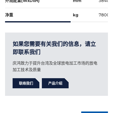
外观配置(WxDxH)
mm
3840x
新式电源箱重视箱内散热及冷却效能，加上i8整体组件热
能下降，即使长时间高速加工下，也能保持适当温度，有
净重
kg
7800
效提升PCB板使用寿命，让故障维修彻底远离。
如果您需要有关我们的信息，请立
即联系我们
庆鸿致力于提升台湾及全球放电加工市场的放电
加工技术及质量
联络我们
产品介绍
智能型稳压电源
Using CHMERâ€™s exclusive CNC and
采用新开发IVC高频交换式电源，具有稳压及电压可调整
proprietary software, we can provide the user
功能，可使加工温度稳定，亦将负载与电源隔离，确保整