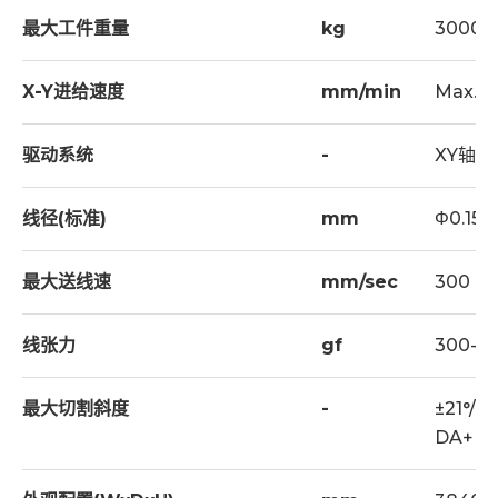
计。基座采大跨距三滑轨做支撑，搭配固定工作台设计，
最大工件重量
kg
3000
确保在大型、高荷重工件加工时，定位精度不受工件重量
的影响，并实现如小型机般的高精度加工。
X-Y进给速度
mm/min
Max. 1
驱动系统
-
XY轴为
Main Control : Industrial Personal Computer
15" TFT (old CRT) + OP
线径(标准)
mm
Φ0.15-0
DOS Application
最大送线速
mm/sec
300
XYZ DC Servo Motor
Standard 3 Axes linear scale
新一代
i8
节能电源系统
线张力
gf
300-2
Option: C Axis : 3R/EROWA/CHMER
独家革命性i8电源系统，展现不同以往的加工速度
最大切割斜度
-
±21°/
(150mm厚度加工速度提升15%) 同时兼具节能20%。更
Option: Tool Changer
DA+DB
强大的断线抑制功能，大幅降低断线的可能，有效提升加
XYZ Position : Show on TFT
工稳定性及减少精度误差。