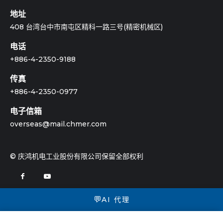
This gives CHMER customer advantageâ€™s
地址
of getting exclusive developments quickly and
408 台湾台中市南屯区精科一路三号(精密机械区)
economically
电话
+886-4-2350-9188
传真
+886-4-2350-0977
电子信箱
overseas@mail.chmer.com
智能化信息管理中心
© 庆鸿机电工业股份有限公司保留全部权利
您可拥有机台广告牌信息，实时观察厂内机台讯息，透过
服务器收集信息，建置机台重要信息历史纪录。
💬
AI 代理