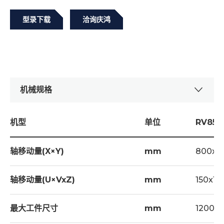
型录下载
洽询庆鸿
机械规格
机型
单位
RV85
轴移动量(X×Y)
mm
800x5
轴移动量(U×VxZ)
mm
150x15
高刚性动柱结构设计
最大工件尺寸
mm
1200x
透过FEA有限元素分析辅助，达成高刚性全动柱优化设