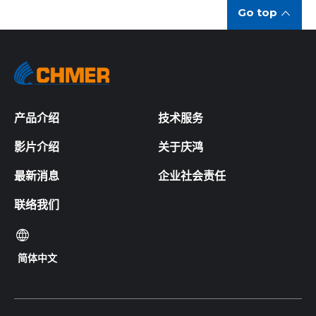
with the latest software updates continually to
个放电系统安全性。
Go top
optimize the machine functions and take
advantage of new machining technologies.
利用最新高科技技术，有效地将外部不稳定的电源输入转
换为高准确的内部电源使用，并能智能且快速判断目前加
Using IPC586 CPU board
工状况，于大能量加工时自动提供更多能源，保持整体电
CPU specâ€™s 586 400
源的稳定度，达成高精准的电源供给，使加工精度稳定度
提高。
15" full color TFT LCD screen
产品介绍
技术服务
All software and hardware are with full
影片介绍
关于庆鸿
authorization.
最新消息
企业社会责任
Being the first in Taiwan, CHMER is the first to
completely master the total development and
联络我们
build of the High Speed Controller from start to
finish internally. In this field, CHMER technology
简体中文
is ahead of the industry. CHMER is totally
responsible for the complete production
procedures including circuit board design,
printing board inspection and software R&D.