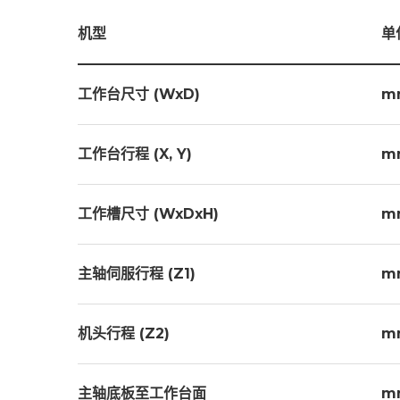
纸网 x1
工具箱 
机型
单
喷油磁性座 x1
水平脚垫
石英工作灯 x1
工作台尺寸 (WxD)
m
选择配件
工作台行程 (X, Y)
m
3R夹头
摇动头
工作槽尺寸 (WxDxH)
m
灭火器
磁座
主轴伺服行程 (Z1)
m
机头行程 (Z2)
m
主轴底板至工作台面
m