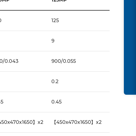
0
125
9
0/0.043
900/0.055
2
0.2
45
0.45
450x470x1650】x2
【450x470x1650】x2