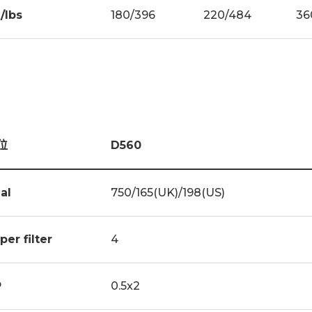
/lbs
180/396
220/484
36
位
D560
gal
750/165(UK)/198(US)
per filter
4
P
0.5x2