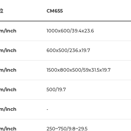
x1
工作夹具 x1
位
IC Design
CM655
 x1
电极夹头 x1
Knob & Push Button
m/inch
1000x600/39.4x23.6
XY Manual Roller Slide Way
Z1 DC Motor
m/inch
600x500/236.x19.7
Z2 :Small Size-Manual Big Size- AC Motor
光学尺
Option for 3 Axes D.R.O
m/inch
1500x800x500/59x31.5x19.7
Z Postion : Show on Meter
m/inch
500/19.7
m/inch
-
m/inch
250~750/9.8~29.5