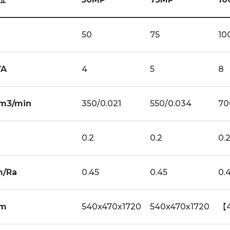
50
75
10
VA
4
5
8
m3/min
350/0.021
550/0.034
70
0.2
0.2
0.
m/Ra
0.45
0.45
0.
m
540x470x1720
540x470x1720
【