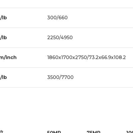
/lb
300/660
/lb
2250/4950
m/inch
1860x1700x2750/73.2x66.9x108.2
/lb
3500/7700
位
50MP
75MP
10