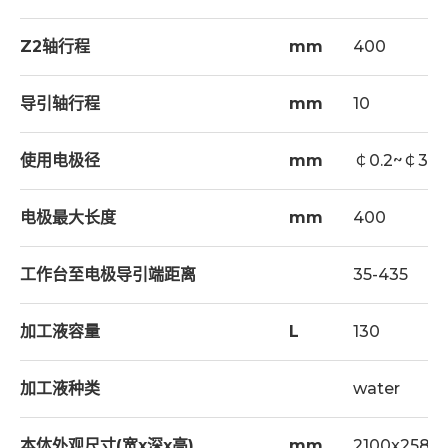
Capable to read DXF file from AUTOCAD and
工具箱 - 1
Z2轴行程
mm
400
transform to NC program directly.
喷油组 - 1
NC program is compatible with Wire Cut
过滤网(水) - 1
导引轴行程
mm
10
working program. Without further amendment
风管(橙色)
it can begin to work from start point of wire cut
使用电极径
mm
￠0.2~￠3.0
program.
Optimum machining program can be called out
选择配件
电极最大长度
mm
400
automatically upon inputting thickness of
ER夹头
workpiece, and wear rate.
工作台至电极导引端距离
35-435
头部旋转B轴
Network capability (option).
AEC电极导引头自动交换装置(10支刀架,20之刀
加工液容量
L
130
架)
自动换导引头装置(AGC) (4Postion)或(直排式)
加工液种类
water
1000 rpm主轴
本体外观尺寸(宽x深x高)
mm
2100x2580