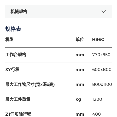
机械规格
规格表
标准配件
导引头 1.0mm - 1
机型
单位
H86C
导引头 0.5mm - 1
工作台规格
mm
770x950
止水胶块 1.0mm - 3
止水胶块 0.5mm - 3
XY行程
mm
600x800
省力快速接头 - 1
最大工作物尺寸(宽x深x高)
mm
800x1100x
铜管 - 10
黄铜管 0.5×400mm - 10
最大工件重量
kg
1200
护罩(前) - 1
Z1伺服轴行程
护罩(后) - 1
mm
400