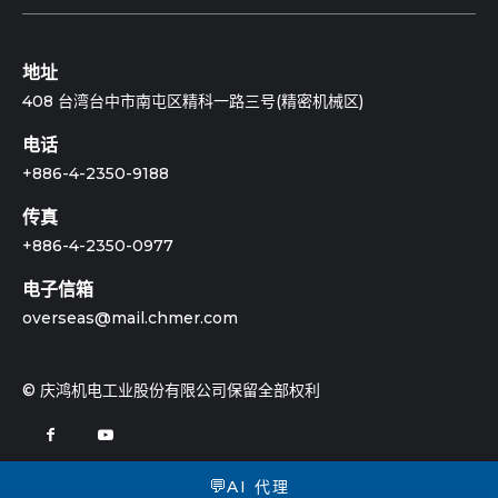
地址
408 台湾台中市南屯区精科一路三号(精密机械区)
电话
+886-4-2350-9188
传真
+886-4-2350-0977
电子信箱
overseas@mail.chmer.com
© 庆鸿机电工业股份有限公司保留全部权利
💬
AI 代理