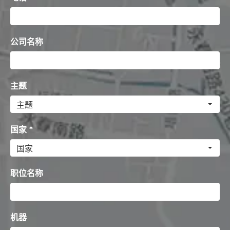
公司名称
主题
国家 *
职位名称
机器