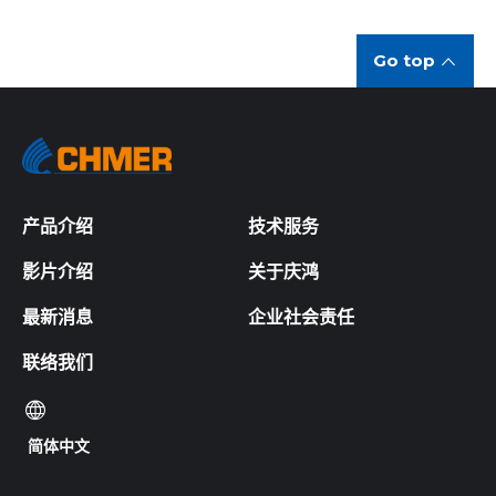
Go top
产品介绍
技术服务
影片介绍
关于庆鸿
最新消息
企业社会责任
联络我们
简体中文