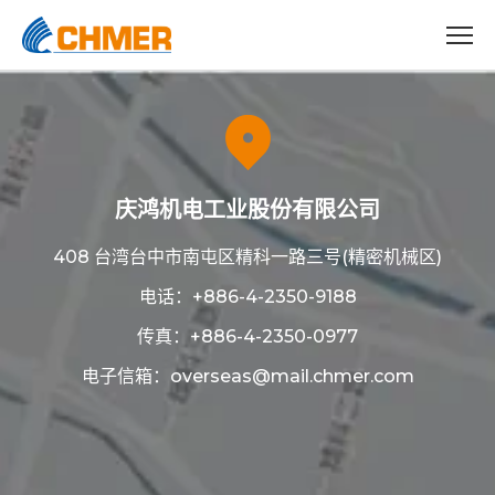
庆鸿机电工业股份有限公司
408 台湾台中市南屯区精科一路三号(精密机械区)
电话：
+886-4-2350-9188
传真：+886-4-2350-0977
电子信箱：
overseas@mail.chmer.com