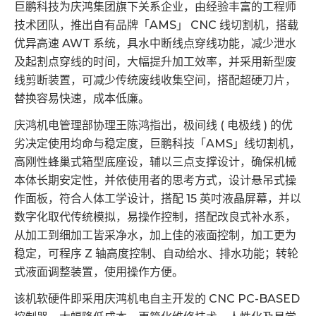
巨鹏科技为庆鸿集团旗下关系企业，由经验丰富的工程师
技术团队，推出自有品牌「AMS」 CNC 线切割机，搭载
优异高速 AWT 系统，具水中断线点穿线功能，减少泄水
及起割点穿线的时间，大幅提升加工效率，并采用新型废
线剪断装置，可减少传统废线收集空间，搭配超硬刀片，
替换容易快速，成本低廉。
庆鸿机电管理部协理王陈鸿指出，极间线 ( 电极线 ) 的优
劣决定使用均命与稳定度，巨鹏科技「AMS」线切割机，
高刚性蜂巢式箱型底座设，辅以三点支撑设计，确保机械
本体长期安定性，并依使用者的思考方式，设计悬吊式操
作面板，符合人体工学设计，搭配 15 英吋液晶屏幕，并以
数字化取代传统模拟，易操作控制，搭配改良式补水系，
从加工到细加工皆采净水，加上佳的液面控制，加工更为
稳定，可程序 Z 轴高度控制、自动给水、排水功能；转轮
式液面调整装置，使用操作方便。
该机软硬件即采用庆鸿机电自主开发的 CNC PC-BASED