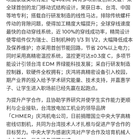
全球首创的龙门移动式结构设计，荣获日本、台湾、中国
等地专利；搭载自行研发制造的线性马达，排除传统螺杆
传动的背隙问题，使得加工精度大幅提升；全球穿线速度
最快的自动穿线系统，近 100%的穿线成功率，精简设计
使零组件仅为瑞士、日制机种的 1/3 到 1/2，大幅降低成本
及保养维护；亦采用首创节能回路，节省 20%以上电力；
同时采用高精密温控系统，温控更可达±0.3度 C，多项节
能设计引领台湾 EDM 界绿能科技发展；采自行研发制造
控制器，软硬件全权拥有；庆鸿将高精密设备引入校园，
期产业界的投入给予学术研究能量、技术支持，并嘉惠学
子、让学生进入职场前已经先赢在起跑点。
为提升产学合作，且协助学界研究并使学生实作能力更顺
利与企业接轨，台湾放电加工机业的领导品牌
「CHMER」庆鸿机电公司，日前捐赠国立中央大学高精
密线切割机，共同为台湾技术人才扎根与促进产学合作的
目标努力。中央大学为感谢庆鸿对产学合作及培育机械人