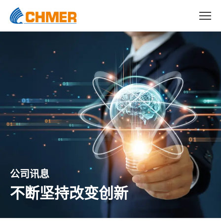
公司讯息
不断坚持改变创新