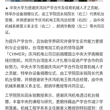
▲ 中央大学为感谢庆鸿对产学合作及培育机械人才之贡献，
特举办设备捐赠仪式，由工学院田永铭院长（右三）代表机台
受赠，并颁感谢状予庆鸿机电王陈鸿总经理（右四），由中央
机械系赖景义系主任（右二）、颜炳华教授（左二）等共同见
证。
为提升产学合作，且协助学界研究并使学生实作能力更顺
利与企业接轨，台湾放电加工机业的领导品牌
「CHMER」庆鸿机电公司日前捐赠国立中央大学高精密
线切割机，共同为台湾技术人才扎根与促进产学合作的目
标努力。中央大学为感谢庆鸿对产学合作及培育机械人才
之贡献，特举办设备捐赠仪式，由工学院田永铭院长代表
机台受赠，并颁感谢状予庆鸿机电王陈鸿总经理，由中央
机械系赖景义系主任、颜炳华教授等共同见证。
工学院院长田永铭教授表示，感谢庆鸿机电透过机台捐
赠，丰富中央的课程与研究，更期待藉由产学合作减少学
用落差。机械工程学系系主任赖景义教授则特别提到：庆