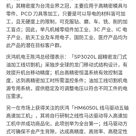
机」其精密度为台湾业界之冠，主要应用于高精密模具与
零件、PCD 刀具等加工，只要是可以导电的材料皆可加
工，且无硬度上的限制，可克服钻、磨、车、铣、削的加
工盲点；因此，举凡机械零组件加工业、3C 产业、IC 电
子产业、航天工业及车用电子、国防工业、医疗产品均为
此产品的潜在目标客户群。
庆鸿机电王陈鸿总经理表示：「SP3020L 超精密龙门式
油加工线切割机」采独步全球的龙门移动式结构设计，有
效提升机台移动精度；机台高精密恒温系统有效控制温
度，达到高精密加工时所需温控条件；油加工线切割机电
源专用系统，提供稳定及可调整电压以符合不同工件的电
压需求。
另一在市场上获得关注的庆鸿「HM6050L 线马驱动五轴
高速加工机」，其将自行研制之线性马达驱动导入高速加
工机中并成功商品化，此项创举为全台第一；线马驱动方
式可确保不会产生背隙，达成高精度、高效率、高稳定性