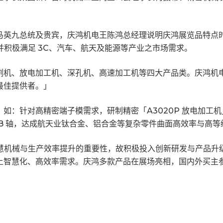
马英九总统及贵宾，庆鸿机电王陈鸿总经理说明庆鸿展览品特点
，并积极满足 3C、汽车、航天及能源等产业之市场需求。
割机、放电加工机、深孔机、高速加工机等四大产品类。庆鸿机
最佳提供者。」
：针对高精密端子模需求，研制精密「A3020P 放电加工机」
B 轴，达成航天业钛合金、铝合金等复杂零件曲面高效率与高等级
解智慧机械与生产效率提升的重要性，故积极投入创新研发与产品
上智慧化、高效率需求。庆鸿多款产品在展场亮相，国内外买主