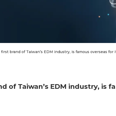
irst brand of Taiwan’s EDM industry, is famous overseas for i
d of Taiwan’s EDM industry, is f