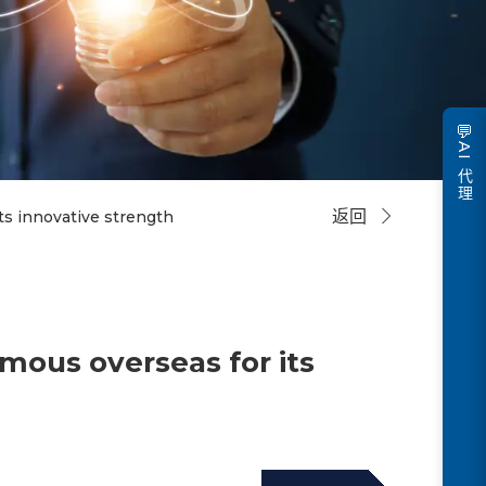
💬
AI 代理
返回
ts innovative strength
amous overseas for its