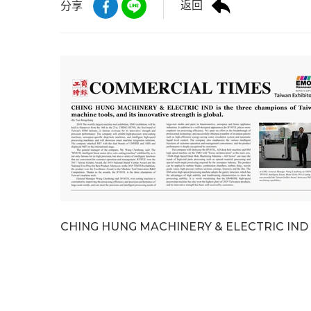
返回
分享
CHING HUNG MACHINERY & ELECTRIC IND is the