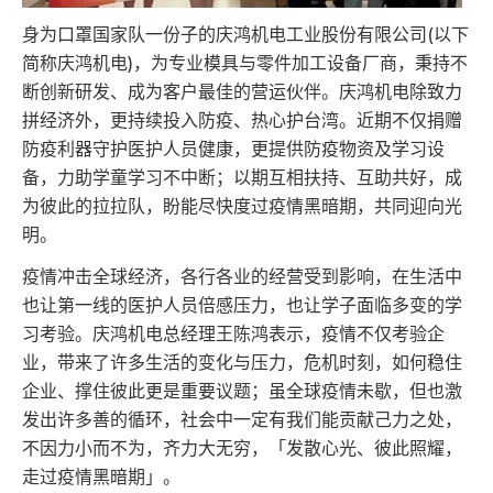
身为口罩国家队一份子的庆鸿机电工业股份有限公司(以下
简称庆鸿机电)，为专业模具与零件加工设备厂商，秉持不
断创新研发、成为客户最佳的营运伙伴。庆鸿机电除致力
拼经济外，更持续投入防疫、热心护台湾。近期不仅捐赠
防疫利器守护医护人员健康，更提供防疫物资及学习设
备，力助学童学习不中断；以期互相扶持、互助共好，成
为彼此的拉拉队，盼能尽快度过疫情黑暗期，共同迎向光
明。
疫情冲击全球经济，各行各业的经营受到影响，在生活中
也让第一线的医护人员倍感压力，也让学子面临多变的学
习考验。庆鸿机电总经理王陈鸿表示，疫情不仅考验企
业，带来了许多生活的变化与压力，危机时刻，如何稳住
企业、撑住彼此更是重要议题；虽全球疫情未歇，但也激
发出许多善的循环，社会中一定有我们能贡献己力之处，
不因力小而不为，齐力大无穷，「发散心光、彼此照耀，
走过疫情黑暗期」。