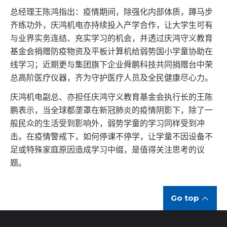
总经理王陈鸿指出：疫情期间，除强化内部体质，蹲马步
齐练功外，庆鸿机电亦持续投入产学合作，让大学生可有
与业界实务连结、充实学习的机会，并透过庆鸿守义教育
基金会捐赠防疫物资及平板计算机给弱势国小学童协助在
线学习；近期更与集团旗下企业舜鹏科技共同捐赠台中荣
总高阶医疗仪器，齐为守护医疗人员及全民健康尽心力。
庆鸿机电副总、亦担任庆鸿守义教育基金会执行长的王陈
鹏表示，当全球都垄罩在新冠肺炎的疫情阴影下，除了一
般民众的生活受到影响外，弱势学童的学习同样受到冲
击。在疫情警戒下，如何停课不停学，让学童不因设备不
足或特殊家庭原因造成学习中缀，是值得关注思考的议
题。
Go top