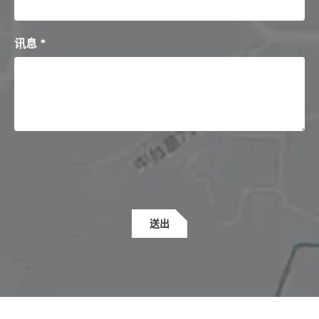
讯息 *
送出