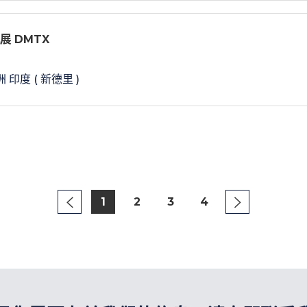
展 DMTX
 印度 ( 新德里 )
1
2
3
4