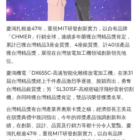
慶鴻扎根逾47年，重視MIT研發創新實力，以自有品牌
「CHMER」行銷全球，連續多年榮獲台灣精品獎肯定，
累計已獲台灣精品3座金質獎、4座銀質獎、計40項產品
獲台灣精品獎，展現在台灣放電加工機領域創新領先地
位。
慶鴻機電「DX655C-高速智能化雕模放電加工機」在第31
屆台灣精品獎經上千件產品激烈爭逐後、脫穎而出，勇奪
台灣精品銀質獎；另「SL3015F-高精密磁浮飛秒雷射切割
機」亦同時獲台灣精品獎肯定，雙品項榮登獲獎名單。
台灣精品獎有台灣產業界奧斯卡獎之稱，經濟部長王美花
在頒獎典禮中致詞指出，今年的得獎產品強調創新和永
續，在創新、設計、品質及行銷力等都十分令人驚豔。慶
鴻扎根逾47年，重視MIT研發創新實力，以自有品牌