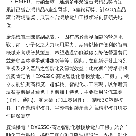
「CHMER」行銷全球，連續多年榮獲台灣精品獎肯定，
累計已獲台灣精品3座金質獎、4座銀質獎、計40項產品
獲台灣精品獎，展現在台灣放電加工機領域創新領先地
位。
慶鴻機電王陳鵬副總表示，因有感於業界面臨的營運挑
戰，如：少子化之人力聘用壓力、期待以操作便利的智慧
機械來實現智慧製造、希望透過節能減碳以降低營運費用
並兼顧全球淨零碳排趨勢等等，因此，在創新研發上特別
重視及投入產品之智能化及節能效益；此次獲台灣精品銀
質獎肯定的「DX655C-高速智能化雕模放電加工機」，機
器功能強調高精度、超低耗、智能化加工表現，以創新實
現智慧機械及綠色工具機加工特色，主要應用於汽車業
(扣件、通訊)、航太業（加工零組件）、精密3C塑膠模
具、IT產業精密模具、半導體封裝產業之高精密模具與零
件開發需求。
慶鴻機電「DX655C-高速智能化雕模放電加工機」結合自
動化刀倉系統，搭配三面自動升降油槽設計，支援自動化