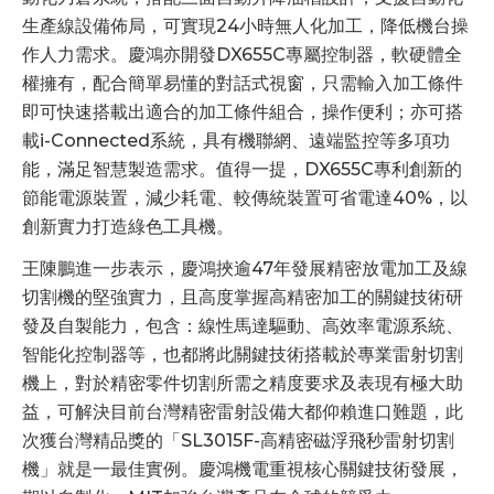
生產線設備佈局，可實現24小時無人化加工，降低機台操
作人力需求。慶鴻亦開發DX655C專屬控制器，軟硬體全
權擁有，配合簡單易懂的對話式視窗，只需輸入加工條件
即可快速搭載出適合的加工條件組合，操作便利；亦可搭
載i-Connected系統，具有機聯網、遠端監控等多項功
能，滿足智慧製造需求。值得一提，DX655C專利創新的
節能電源裝置，減少耗電、較傳統裝置可省電達40%，以
創新實力打造綠色工具機。
王陳鵬進一步表示，慶鴻挾逾47年發展精密放電加工及線
切割機的堅強實力，且高度掌握高精密加工的關鍵技術研
發及自製能力，包含：線性馬達驅動、高效率電源系統、
智能化控制器等，也都將此關鍵技術搭載於專業雷射切割
機上，對於精密零件切割所需之精度要求及表現有極大助
益，可解決目前台灣精密雷射設備大都仰賴進口難題，此
次獲台灣精品獎的「SL3015F-高精密磁浮飛秒雷射切割
機」就是一最佳實例。慶鴻機電重視核心關鍵技術發展，