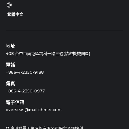
聯絡資訊
繁體中文
408 台中市南屯區精科一路三號(精密機械園區)
電話 :
+886-4-2350-9188
信箱 :
overseas@mail.chmer.com
銷售國家與據點
型式
銷售方式
地址
408 台中市南屯區精科一路三號(精密機械園區)
印尼
代理商
代理銷售
電話
+886-4-2350-9188
泰國
代理商
代理銷售
傳真
+886-4-2350-0977
馬來西亞
代理商
代理銷售
電子信箱
菲律賓
代理商
代理銷售
overseas@mail.chmer.com
越南
代理商
代理銷售
© 慶鴻機電工業股份有限公司保留全部權利