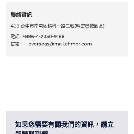
墨西哥
保加利亞
代理商
代理商
代理銷售
代理銷售
聯絡資訊
聯絡資訊
408 台中市南屯區精科一路三號(精密機械園區)
薩爾瓦多
英國
代理商
代理商
代理銷售
代理銷售
408 台中市南屯區精科一路三號(精密機械園區)
電話 :
+886-4-2350-9188
電話 :
+886-4-2350-9188
祕魯
烏茲別克
代理商
代理商
代理銷售
代理銷售
信箱 :
overseas@mail.chmer.com
信箱 :
overseas@mail.chmer.com
斯洛凡尼亞
代理商
代理銷售
聯絡資訊
斯洛伐克
代理商
代理銷售
408 台中市南屯區精科一路三號(精密機械園區)
瑞士
代理商
代理銷售
銷售國家與據點
型式
銷售方式
電話 :
+886-4-2350-9188
信箱 :
overseas@mail.chmer.com
義大利
代理商
代理銷售
巴基斯坦
代理商
代理銷售
德國
代理商
代理銷售
日本
代理商
代理銷售
如果您需要有關我們的資訊，請立