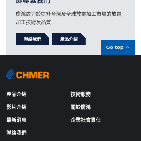
即聯繫我們
摩爾多瓦
代理商
代理銷售
以色列
代理商
代理銷售
慶鴻致力於提升台灣及全球放電加工市場的放電
羅馬尼亞
代理商
代理銷售
印度
加工技術及品質
代理商
代理銷售
瑞典
代理商
代理銷售
聯絡我們
產品介紹
杜拜
代理商
代理銷售
Go top
西班牙
代理商
代理銷售
孟加拉
代理商
代理銷售
白俄羅斯
代理商
代理銷售
南韓
代理商
代理銷售
葡萄牙
代理商
代理銷售
產品介紹
技術服務
阿爾及利亞
聯絡資訊
代理商
代理銷售
影片介紹
關於慶鴻
408 台中市南屯區精科一路三號(精密機械園區)
最新消息
企業社會責任
烏克蘭
代理商
代理銷售
電話 :
+886-4-2350-9188
聯絡我們
信箱 :
overseas@mail.chmer.com