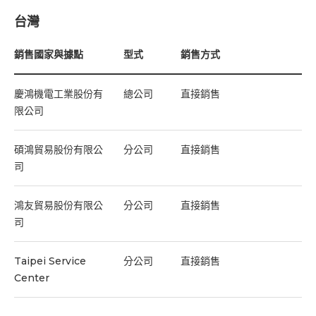
台灣
銷售國家與據點
銷售國家與據點
銷售國家與據點
銷售國家與據點
銷售國家與據點
銷售國家與據點
型式
型式
型式
型式
型式
型式
銷售方式
銷售方式
銷售方式
銷售方式
銷售方式
銷售方式
慶鴻機電工業股份有
蘇州 Factory
巴西
土耳其
南非
紐西蘭
總公司
分公司
代理商
代理商
代理商
代理商
直接銷售
直接銷售
代理銷售
代理銷售
代理銷售
代理銷售
限公司
蘇州 Service
加拿大
匈牙利
埃及
澳洲
分公司
代理商
代理商
代理商
代理商
直接銷售
代理銷售
代理銷售
代理銷售
代理銷售
碩鴻貿易股份有限公
Center
分公司
直接銷售
司
阿根廷
東歐
摩洛哥
代理商
代理商
代理商
代理銷售
代理銷售
代理銷售
格尚
分公司
直接銷售
聯絡資訊
鴻友貿易股份有限公
分公司
直接銷售
美國
法國
代理商
代理商
代理銷售
代理銷售
司
中國
代理商
代理銷售
408 台中市南屯區精科一路三號(精密機械園區)
聯絡資訊
哥倫比亞
波蘭
代理商
代理商
代理銷售
代理銷售
電話 :
+886-4-2350-9188
Taipei Service
分公司
直接銷售
香港
代理商
代理銷售
408 台中市南屯區精科一路三號(精密機械園區)
信箱 :
overseas@mail.chmer.com
Center
哥斯大黎加
俄羅斯
代理商
代理商
代理銷售
代理銷售
電話 :
+886-4-2350-9188
信箱 :
overseas@mail.chmer.com