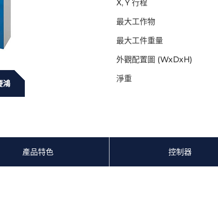
X, Y 行程
最大工作物
最大工件重量
外觀配置圖 (WxDxH)
淨重
慶鴻
產品特色
控制器