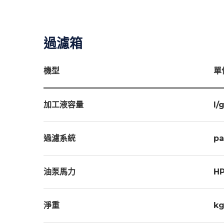
過濾箱
機型
單
加工液容量
l/
過濾系統
pa
油泵馬力
H
淨重
kg