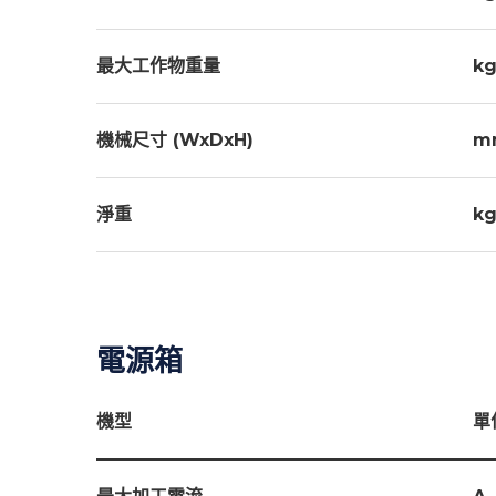
最大工作物重量
kg
機械尺寸 (WxDxH)
m
淨重
kg
電源箱
機型
單