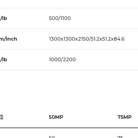
/lb
500/1100
m/inch
1300x1300x2150/51.2x51.2x84.6
/lb
1000/2200
位
50MP
75MP