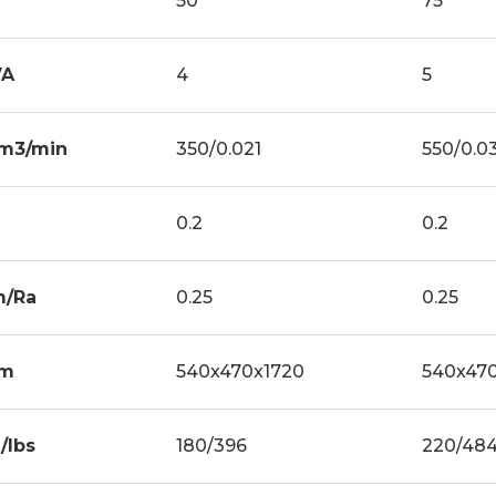
50
75
VA
4
5
m3/min
350/0.021
550/0.0
0.2
0.2
m/Ra
0.25
0.25
m
540x470x1720
540x47
/lbs
180/396
220/48