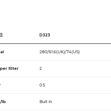
位
D323
gal
280/61.6(UK)/74(US)
per filter
2
P
0.5
/lb
Buit in