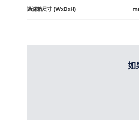
過濾箱尺寸 (WxDxH)
m
如