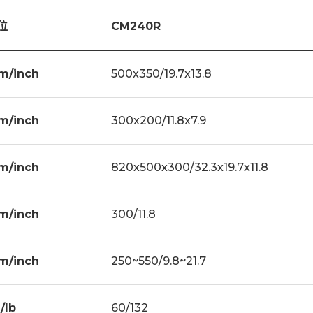
x1
工作夾具 x1
位
CM240R
 x1
電極夾頭 x1
IC Design
Knob & Push Button
m/inch
500x350/19.7x13.8
XY Manual Roller Slide Way
m/inch
300x200/11.8x7.9
Z1 DC Motor
光學尺
Z2 :Small Size-Manual Big Size- AC Motor
m/inch
820x500x300/32.3x19.7x11.8
Option for 3 Axes D.R.O
Z Postion : Show on Meter
m/inch
300/11.8
m/inch
250~550/9.8~21.7
/lb
60/132