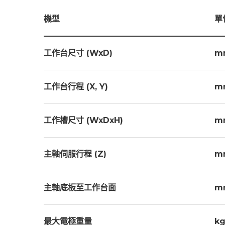
紙網 x1
工具箱 
機型
單
噴油磁性座 x1
水平腳墊
石英工作燈 x1
工作台尺寸 (WxD)
m
選擇配件
工作台行程 (X, Y)
m
3R夾頭
搖動頭
工作槽尺寸 (WxDxH)
m
滅火器
磁座
主軸伺服行程 (Z)
m
主軸底板至工作台面
m
最大電極重量
kg