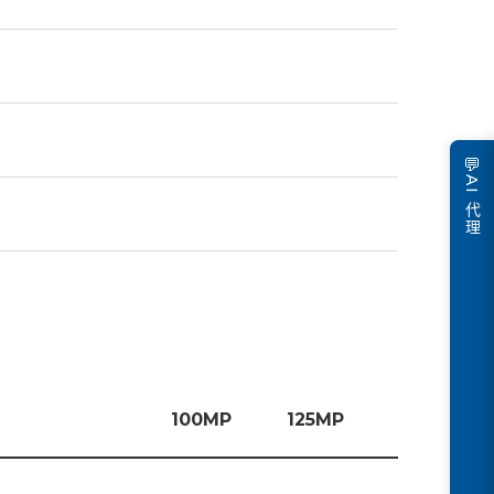
💬
AI 代理
100MP
125MP