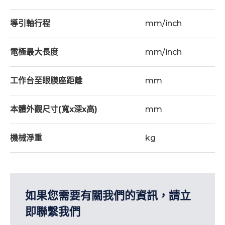
石英燈 - 1
導引軸行程
mm/inch
平行墊塊 - 1
W軸編碼器 - 1
電極最大長度
mm/inch
X、Y、W軸精密級滾珠螺桿 - 1
工作台至眼膜座距離
mm
深度到達停止裝置 - 1
本體外觀尺寸(寬x深x高)
mm
選擇配件
機械淨重
kg
LED工作燈 - 1
ER型精密筒夾-ø0.3~6.35mm - 1
ER轉精密型夾頭-ø0.1~3mm - 1
如果您需要有關我們的資訊，請立
單軸旋轉工作台(B軸) - 1
即聯繫我們