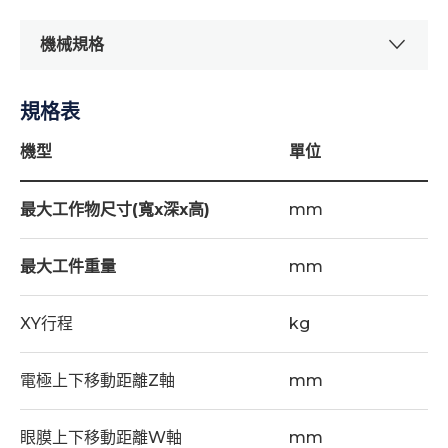
機械規格
規格表
標準配件
濾心 - 2
機型
單位
不鏽鋼水箱-60L+PUMP - 1
最大工作物尺寸(寬x深x高)
mm
工具箱 - 1
X、Y軸光學尺-5μm - 1
最大工件重量
mm
電極眼模-ø1.0mm - 1
XY行程
kg
精密型電極旋轉主軸 - 1
精密三爪夾頭-ø0.1~3mm - 1
電極上下移動距離Z軸
mm
電極銅管-ø1.0mm - 10
眼膜上下移動距離W軸
眼模校正棒-ø6mm + ø3mm - 1
mm