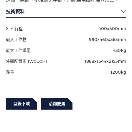
球面、曲面、不規則之平面，均能採用細孔深穴加工。
技術資料
X, Y 行程
400x300mm
最大工作物
990x460x365mm
最大工件重量
450kg
外觀配置圖 (WxDxH)
1888x1344x2155mm
淨重
1200kg
型錄下載
洽詢慶鴻