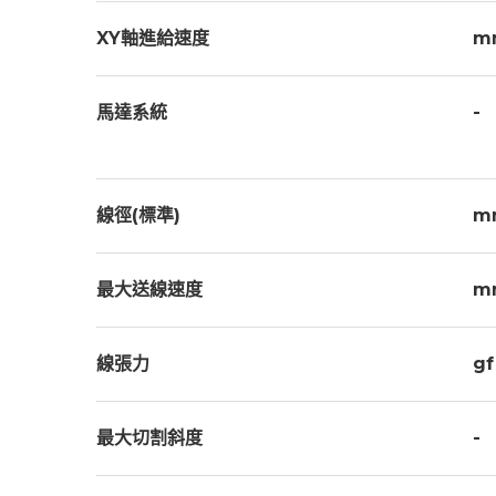
XY軸進給速度
m
馬達系統
-
線徑(標準)
m
最大送線速度
m
線張力
gf
最大切割斜度
-