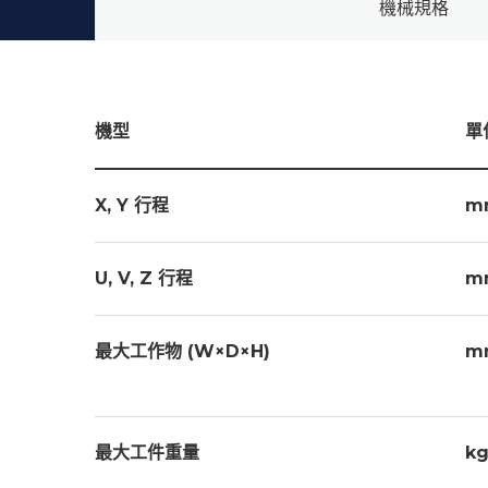
機械規格
機型
附件配備
單
過濾紙網 X2個
X, Y 行程
m
離子交換樹脂 (3包X5公升)
鑽石眼模治具 X 1
U, V, Z 行程
m
最大工作物 (W×D×H)
m
最大工件重量
k