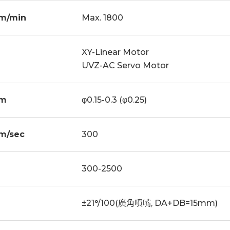
m/min
Max. 1800
XY-Linear Motor
UVZ-AC Servo Motor
m
φ0.15-0.3 (φ0.25)
m/sec
300
300-2500
±21°/100(廣角噴嘴, DA+DB=15mm)