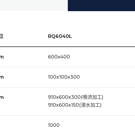
位
RQ6040L
鑽石眼模 X 2PCS
給電
m
600x400
銅線 X 1 (0.25)捲
上下
工作壓板 X 1組
冷卻
m
100x100x300
m
910x600x300(噴流加工)
910x600x150(浸水加工)
g
1000