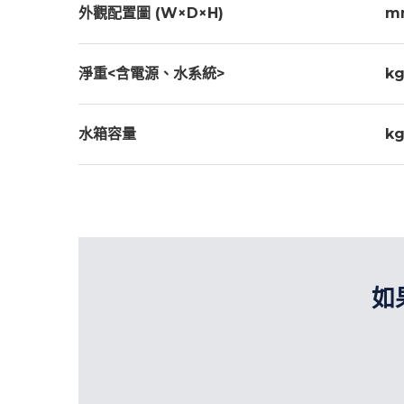
外觀配置圖 (W×D×H)
m
淨重<含電源、水系統>
k
水箱容量
k
如