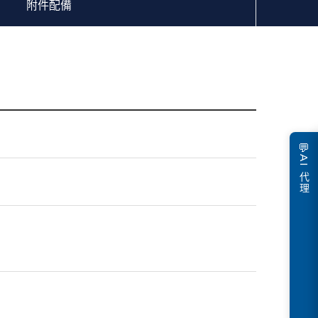
附件配備
板 X 2PCS
噴水嘴 X 2 PCS
💬
AI 代理
機 X 1台