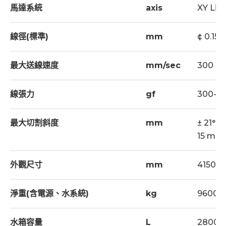
馬達系統
axis
XY Lin
線徑(標準)
mm
¢ 0.15 ~
最大送線速度
mm/sec
300
線張力
gf
300-2
最大切割斜度
mm
± 21° /
15 mm 
外觀尺寸
mm
4150x
淨重(含電源、水系統)
kg
9600+
水箱容量
L
2800