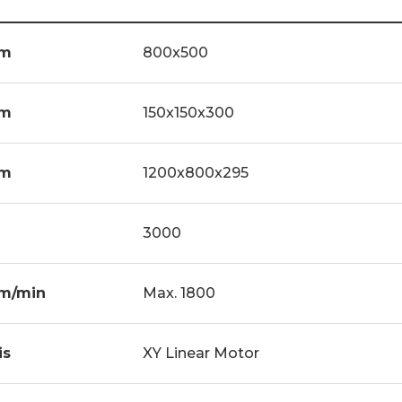
m
800x500
m
150x150x300
m
1200x800x295
g
3000
m/min
Max. 1800
is
XY Linear Motor