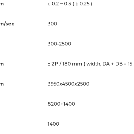
m
¢ 0.2 ~ 0.3 ( ¢ 0.25 )
m/sec
300
300-2500
m
± 21° / 180 mm ( width, DA + DB = 1
m
3950x4500x2500
g
8200+1400
1400