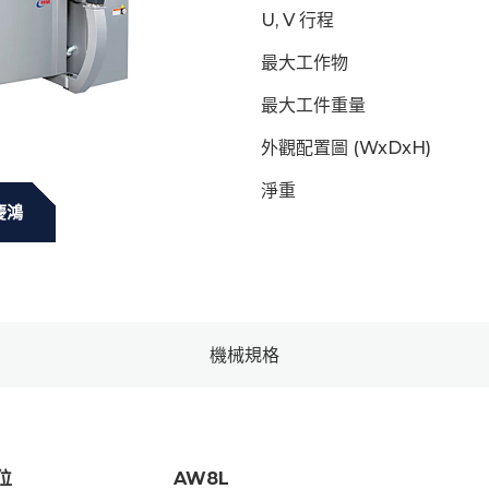
U, V 行程
最大工作物
最大工件重量
外觀配置圖 (WxDxH)
淨重
慶鴻
機械規格
位
AW8L