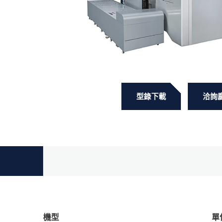
型錄下載
洽詢
機型
單