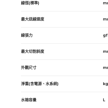
線徑(標準)
m
最大送線速度
m
線張力
gf
最大切割斜度
m
外觀尺寸
m
淨重(含電源、水系統)
k
水箱容量
L