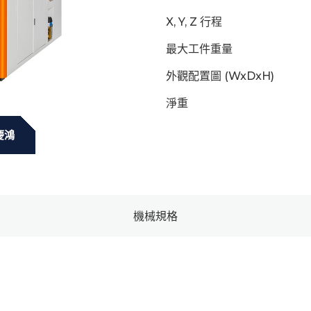
X, Y, Z 行程
最大工件重量
外觀配置圖 (WxDxH)
淨重
慶鴻
機械規格