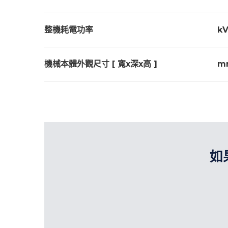
整機耗電功率
k
機械本體外觀尺寸 [ 寬x深x高 ]
m
如