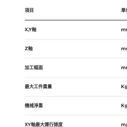
項目
單
X,Y軸
m
Z軸
m
加工幅面
m
最大工件重量
K
機械淨重
K
XY軸最大運行速度
m