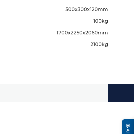
500x300x120mm
100kg
1700x2250x2060mm
2100kg
💬