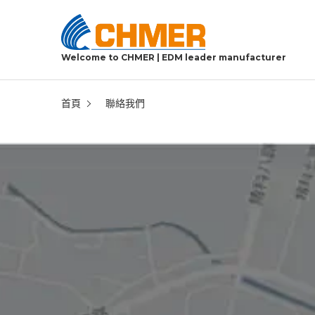
Welcome to CHMER | EDM leader manufacturer
首頁
聯絡我們