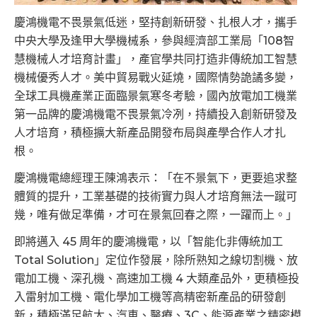
慶鴻機電不畏景氣低迷，堅持創新研發、扎根人才，攜手
中央大學及逢甲大學機械系，參與經濟部工業局「108智
慧機械人才培育計畫」，產官學共同打造非傳統加工智慧
機械優秀人才。美中貿易戰火延燒，國際情勢詭譎多變，
全球工具機產業正面臨景氣寒冬考驗，國內放電加工機業
第一品牌的慶鴻機電不畏景氣冷冽，持續投入創新研發及
人才培育，積極擴大新產品開發布局與產學合作人才扎
根。
慶鴻機電總經理王陳鴻表示：「在不景氣下，更要追求整
體質的提升，工業基礎的技術實力與人才培育無法一蹴可
幾，唯有做足準備，才可在景氣回春之際，一躍而上。」
即將邁入 45 周年的慶鴻機電，以「智能化非傳統加工
Total Solution」定位作發展，除所熟知之線切割機、放
電加工機、深孔機、高速加工機 4 大類產品外，更積極投
入雷射加工機、電化學加工機等高精密新產品的研發創
新，積極滿足航太、汽車、醫療、3C、能源產業之精密模