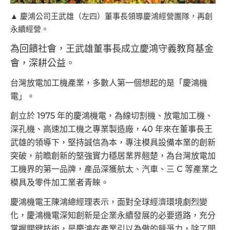
▲ 慶鴻公司王武雄（左四）董事長領導慶鴻經營團隊，再創
永續經營。
為回饋社會，王武雄董事長成立慶鴻守義教育基金
會，深耕公益。
台灣放電加工機產業，多數人第一個想起的是「慶鴻機
電」。
創立於 1975 年的慶鴻機電，為線切割機、放電加工機、
深孔機、高速加工機之專業製造廠，40 年來在董事長王
武雄的領導下，堅持誠信為本，專注模具設備本業的創新
突破，前瞻創新的堅強實力穩居業界翹楚，為台灣放電加
工機界的第一品牌，產品深獲航太、汽車、三 C 等產業之
模具及零件加工業者青睞。
慶鴻機電王陳鴻總經理表示，面對全球經濟環境劇烈變
化，慶鴻機電深知創新是企業永續發展的必要道路，充分
掌握關鍵技術，是慶鴻在產業引以為傲的競爭力，除了開