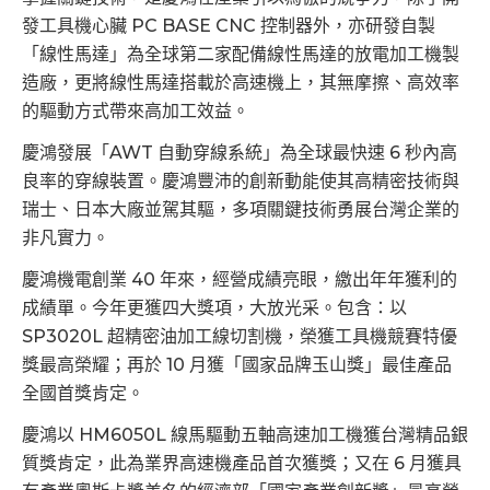
發工具機心臟 PC BASE CNC 控制器外，亦研發自製
「線性馬達」為全球第二家配備線性馬達的放電加工機製
造廠，更將線性馬達搭載於高速機上，其無摩擦、高效率
的驅動方式帶來高加工效益。
慶鴻發展「AWT 自動穿線系統」為全球最快速 6 秒內高
良率的穿線裝置。慶鴻豐沛的創新動能使其高精密技術與
瑞士、日本大廠並駕其驅，多項關鍵技術勇展台灣企業的
非凡實力。
慶鴻機電創業 40 年來，經營成績亮眼，繳出年年獲利的
成績單。今年更獲四大獎項，大放光采。包含：以
SP3020L 超精密油加工線切割機，榮獲工具機競賽特優
獎最高榮耀；再於 10 月獲「國家品牌玉山獎」最佳產品
全國首獎肯定。
慶鴻以 HM6050L 線馬驅動五軸高速加工機獲台灣精品銀
質獎肯定，此為業界高速機產品首次獲獎；又在 6 月獲具