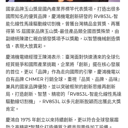
國家品牌玉山獎是國內產業界標竿代表獎項，打造出很多
國際知名的優質品牌，慶鴻機電創新研發的 RV853L-智
能化線性馬達驅動線切割機，曾獲台灣精品金質獎、再獲
得第 15 屆國家品牌玉山獎-最佳產品類全國首獎殊榮，由
副總統陳建仁親自頒發獎項予以獎勵，以智慧機械創造價
值，表現大放異彩。
慶鴻機電總經理王陳鴻表示：臺灣面對快速湧來的全球化
經貿競爭和國際產業挑戰，企業將「創新」擺在核心發展
的首位，更以「品牌」作為走向國際的引擎，慶鴻機電以
自有品牌 CHMER 行銷全球，重視『品質、品牌、品味』
兼具的國家品牌優勢，並以突破框架的創新思維再創新
局，打造創新、智慧、精密的「RV853L-智能化線性馬達
驅動線切割機」，RV853L 以多元創新脫穎而出獲此大獎
肯定。
慶鴻自 1975 年創立以來持續創新，更以符合全球發展趨
勢之高精密*智慧化打造優質之模具與零件加工設備。