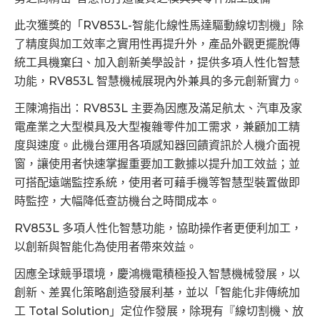
此次獲獎的「RV853L-智能化線性馬達驅動線切割機」除
了精度與加工效率之實用性再提升外，產品外觀更擺脫傳
統工具機窠臼、加入創新美學設計，提供多項人性化智慧
功能，RV853L 智慧機械展現內外兼具的多元創新實力。
王陳鴻指出：RV853L 主要為因應及滿足航太、汽車及家
電產業之大型模具及大型複雜零件加工需求，兼顧加工精
度與速度。此機台運用各項感知器回饋資訊於人機介面視
窗，讓使用者快速掌握重要加工數據以提升加工效益；並
可搭配遠端監控系統，使用者可藉手機等智慧型裝置做即
時監控，大幅降低查訪機台之時間成本。
RV853L 多項人性化智慧功能，協助操作者更便利加工，
以創新與智能化為使用者帶來效益。
因應全球競爭環境，慶鴻機電積極投入智慧機械發展，以
創新、差異化策略創造發展利基，並以「智能化非傳統加
工 Total Solution」定位作發展，除現有『線切割機、放